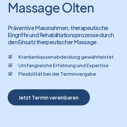
Massage
Olten
Präventive Massnahmen, therapeutische
Eingriffe und Rehabilitationsprozesse durch
den Einsatz therpeutischer Massage.
Krankenkassenabdeckung gewährleistet
Umfangreiche Erfahrung und Expertise
Flexibilität bei der Terminvergabe
J
e
t
z
t
T
e
r
m
i
n
v
e
r
e
i
n
b
a
r
e
n